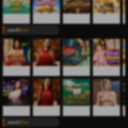
Mahjong Ways 2
Lucky Neko
Wild Bounty
Ways of the Qilin
ปิน
Showdown
แนะนำ
Live
Crazy Time
Speed Baccarat A
พายุฟ้าผ่า
สวีทโบนันซ่าแคนดี้
Gol
แลนด์
Baccarat
Thai Speed
First Person
Blackjack Infinite
Bac
Baccarat A
Blackjack
แนะนำ
Fish