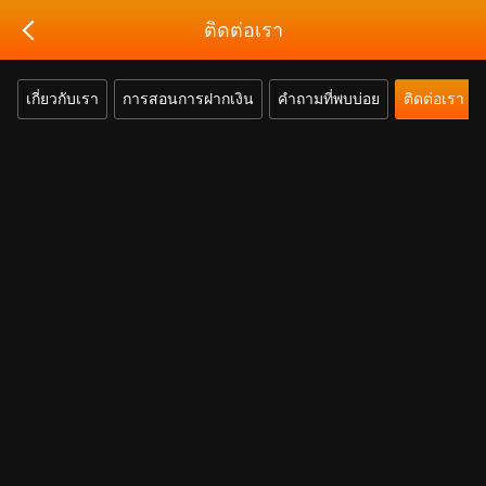
ติดต่อเรา
เกี่ยวกับเรา
การสอนการฝากเงิน
คำถามที่พบบ่อย
ติดต่อเรา