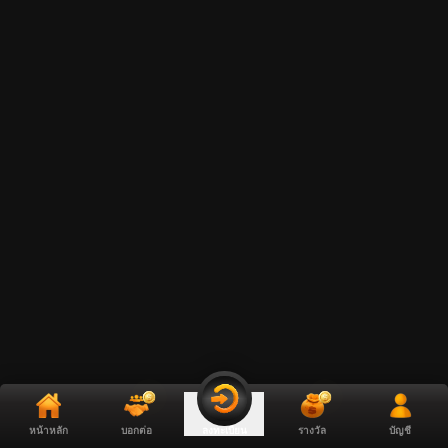
หน้าหลัก
บอกต่อ
รางวัล
บัญชี
ลงทะเบียน