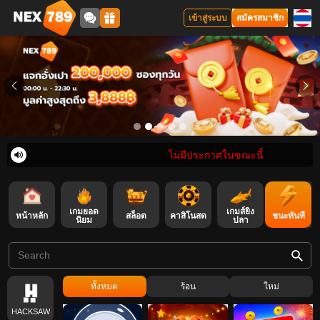
เข้าสู่ระบบ
สมัครสมาชิก
ไม่มีประกาศในขณะนี้
เกมยอด
เกมส์ยิง
หน้าหลัก
สล็อต
คาสิโนสด
ชนะทันที
ล็อตเตอรี่
นิยม
ปลา
ทั้งหมด
ร้อน
ใหม่
HACKSAW