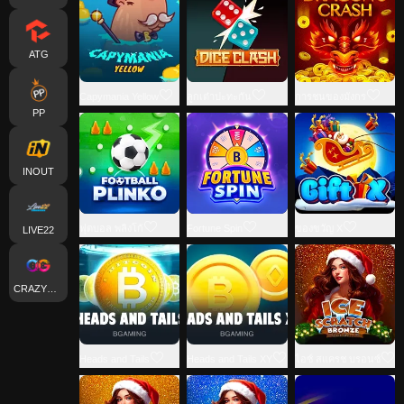
ATG
Capymania Yellow
ลูกเต๋าปะทะกัน
การชนของมังกร
PP
INOUT
ฟุตบอล พลิงโก้
Fortune Spin
ของขวัญ X
LIVE22
CRAZYGAMING
Heads and Tails
Heads and Tails XY
ไอซ์ สแครช บรอนซ์