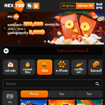
เข้าสู่ระบบ
สมัครสมาชิก
ไม่มีประกาศในขณะนี้
เกมยอด
เกมส์ยิง
หน้าหลัก
สล็อต
คาสิโนสด
ล็อตเตอรี่
นิยม
ปลา
ทั้งหมด
ร้อน
ใหม่
PG