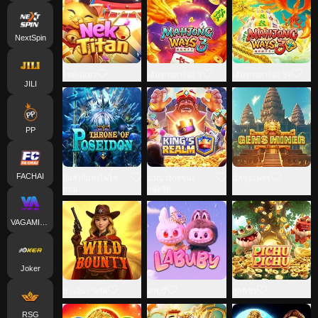
NextSpin
ไททันแมว
เส้นทางมาจอง 3
เส้นทางมาจอง 3+
JILI
PP
FACHAI
บัลลังก์แห่งโพไซ
อาณาจักรของ
นักขุดเพชร
ดอน
กษัตริย์
VAGAMING
Joker
ป่า เงินรางวัล
ลาบูบี้
ลูกพิซิว
RSG