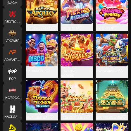
NAGA
REDTIGER
โอลิมปัส อะพอลโล
นักมวยเดือด
ซูการ์เฟรนซี่
VPOWER
ADVANTPLAY
รัฐบาลดิสโก้ 2
FORTUNE
สงครามพันธมิตร
HORSES
POP
HOTDOG
HACKSAWGAMING
ประลองมังกรเสือ
ไฉ่ซินเอี๋ยร่ำรวย 2
นักขุดทองมืออาชีพ