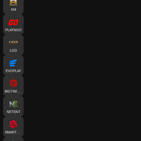
KM
PLAYNGO
LGD
EVOPLAY
BIGTIMEGAMING
NETENT
SMARTSOFT