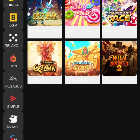
ODINGAMING
BGM
นักขุดทองมืออาชีพ
ระเบิดลูกกวาด
ซูเปอร์เอซ
2
RELAXGAMING
HBN
สมบัติของกิเลน
สมบัติของอียิปต์
มือปืนแดนเถื่อน 2
PEGASUS
SIMPLE
FANTASMA