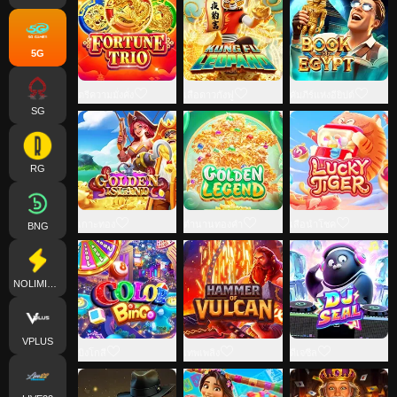
5G
ตรีความมั่งคั่ง
เสือดาวกังฟู
คัมภีร์แห่งอียิปต์
SG
RG
เกาะทอง
ตำนานทองคำ
เสือนำโชค
BNG
NOLIMITCITY
VPLUS
บิงโกสี
เทพเพลิง
ดีเจซีล