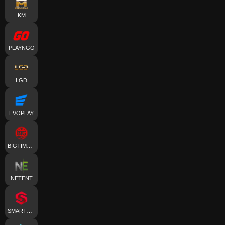
KM
PLAYNGO
LGD
EVOPLAY
BIGTIMEGAMING
NETENT
SMARTSOFT