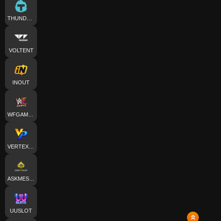
THUNDERKICK
VOLTENT
INOUT
WFGAMING
VERTEXPLAY
ASKMESLOT
UUSLOT