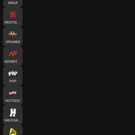
NAGA
REDTIGER
VPOWER
ADVANTPLAY
POP
HOTDOG
HACKSAWGAMING