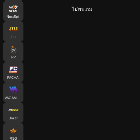
ไม่พบเกม
NextSpin
JILI
PP
FACHAI
VAGAMING
Joker
RSG