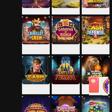
การประลองค่าหัว
บัคและโด 10K วิธี
ควายพัด
เงินสดคาเมล็อต
คาราวานแห่งความ
การป้องกันเงินสด
ร่ำรวย
เงินสดระหว่างการ
ปราสาทแห่งความ
บ็อบมนุษย์ถ้ำ
ขนส่ง
หวาดกลัว