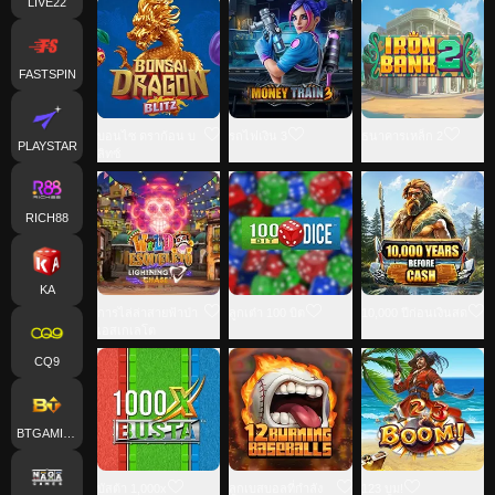
LIVE22
FASTSPIN
บอนไซ ดราก้อน บ
รถไฟเงิน 3
ธนาคารเหล็ก 2
PLAYSTAR
ลิทซ์
RICH88
KA
การไล่ล่าสายฟ้าป่า
ลูกเต๋า 100 บิต
10,000 ปีก่อนเงินสด
เอสเกเลโต
CQ9
BTGAMING
บัสต้า 1,000x
ลูกเบสบอลที่กำลัง
123 บูม!