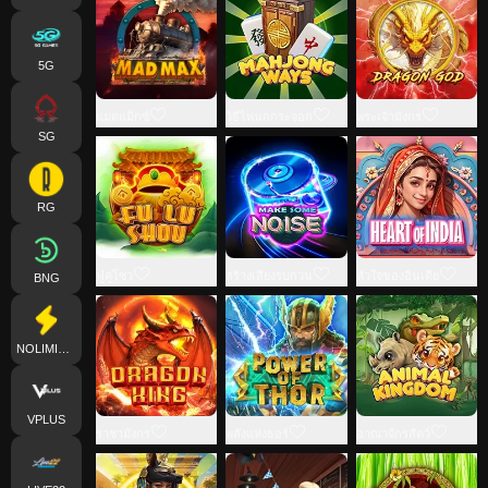
5G
แมดแม็กซ์
วิธีไพ่นกกระจอก
พระเจ้ามังกร
SG
RG
ฟู่คู่โซ่ว
สร้างเสียงรบกวน
หัวใจของอินเดีย
BNG
NOLIMITCITY
VPLUS
ราชามังกร
พลังแห่งธอร์
อาณาจักรสัตว์