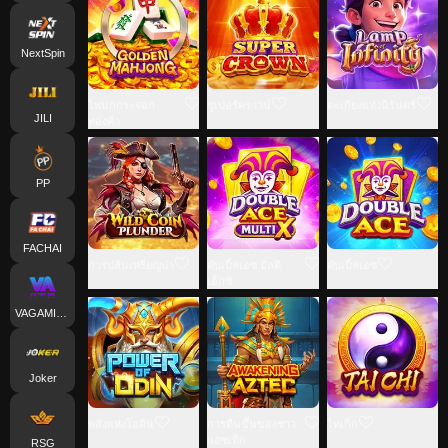
NextSpin
ไพ่นกกระจอก
ซูเปอร์คราวน์
ตะเกียงแห่งนิรันดร์
JILI
ทองคำ
PP
FACHAI
การปล้นเหรียญป่า
ดับเบิ้ลเอซ มัลติ
ดับเบิ้ลเอซ
เอ็กซ์
VAGAMING
Joker
พลังแห่งโอดิน
การตื่นขึ้นของชาว
ไทเก็ก
แอซเท็ก
RSG