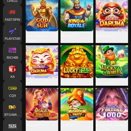
LIVE22
FASTSPIN
เทพเจ้าแห่งดวง
คิง รอยัล
ลัคกี้ ดารุมะ
PLAYSTAR
อาทิตย์
RICH88
KA
ลัคกี้ ดารุมะ 2
กบนำโชค
วงล้อแห่งโชค
CQ9
BTGAMING
เมจิก เซอร์คัส
ปาร์ตี้เห็ด
นักพยากรณ์แห่งโชค
ลาภ 1000