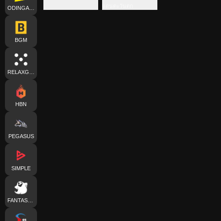
แดนตะวันตก
ODINGAMING
BGM
RELAXGAMING
HBN
PEGASUS
SIMPLE
FANTASMA