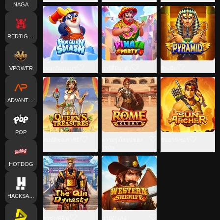
NAGA
REDTIGER
VPOWER
เพนกวินสแมช
ปาร์ตี้ปินาต้า
พีระมิด
ADVANTPLAY
POP
สมบัติของราชินี
ความรุ่งโรจน์ของ
ซันอาร์เชอร์
โรมัน
HOTDOG
HACKSAWGAMING
ราชวงศ์ฉิน
นายอำเภอ