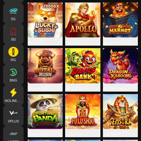
5G
SG
ลัคกี้ ซูชิ
อพอลโล
บูม บูม มาร์มอต
RG
BNG
บัฟฟาโล รัช
ธนาคารปีศาจ
ดราก้อน คาบูม
NOLIMITCITY
VPLUS
ฟอร์จูน แพนด้า
Fu Lu Shou
อัญมณีแห่งรา