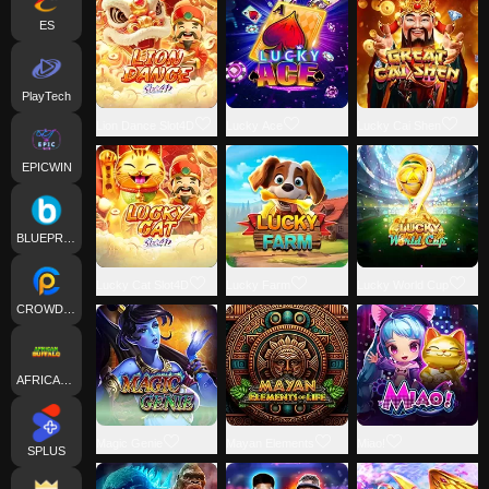
ES
PlayTech
Lion Dance Slot4D
Lucky Ace
Lucky Cai Shen
EPICWIN
BLUEPRINT
Lucky Cat Slot4D
Lucky Farm
Lucky World Cup
CROWDPLAY
AFRICANBUFFALO
Magic Genie
Mayan Elements
Miao!
SPLUS